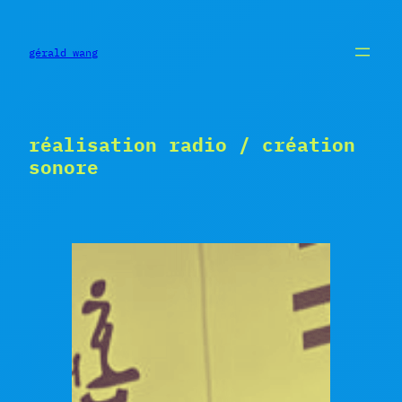
Aller
au
contenu
gérald wang
réalisation radio / création
sonore