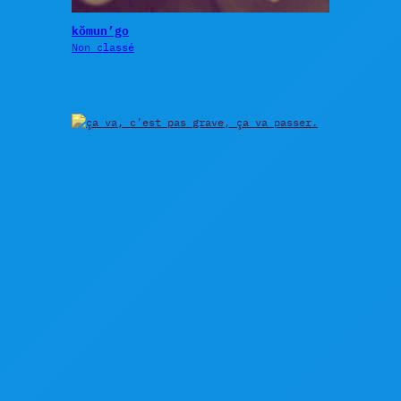
kŏmun’go
Non classé