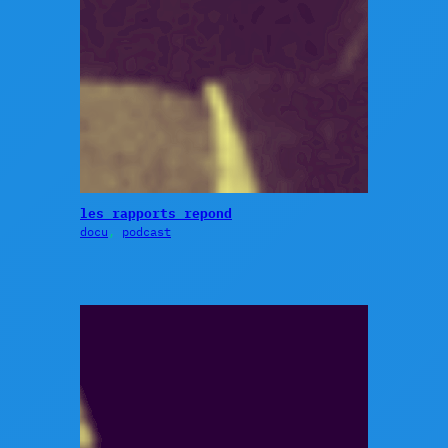
les rapports repond
docu
, 
podcast